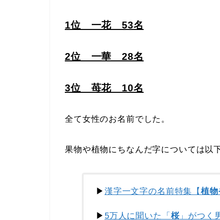
1位 一花 53名
2位 一華 28名
3位 苺花 10名
全て女性のお名前でした。
果物や植物にちなんだ字については以
▶
漢字一文字の名前特集【
植物
▶
5万人に聞いた「
桜
」がつく