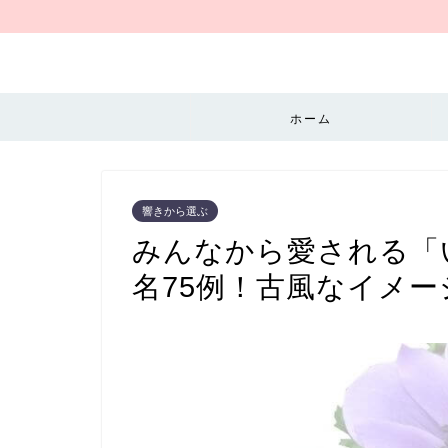
ホーム
響きから選ぶ
みんなから愛される「
名75例！古風なイメ