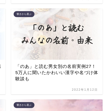
響きから選ぶ
男
「のあ」と読む男女別の名前実例27！
5万人に聞いたかわいい漢字や名づけ体
験談も
日
2022年1月12日
響きから選ぶ