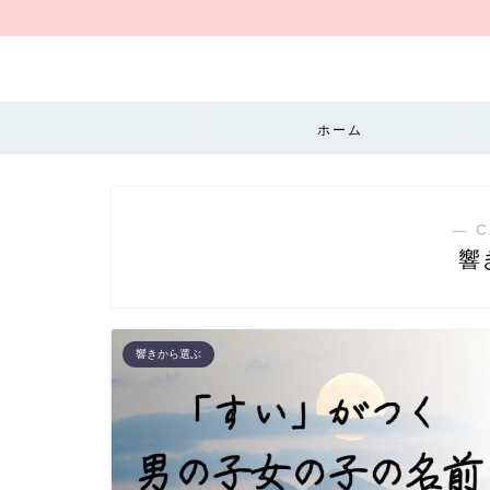
ホーム
― C
響
響きから選ぶ