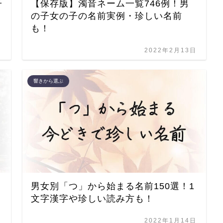
子
【保存版】濁音ネーム一覧746例！男
の子女の子の名前実例・珍しい名前
も！
日
2022年2月13日
響きから選ぶ
男女別「つ」から始まる名前150選！1
文字漢字や珍しい読み方も！
日
2022年1月14日