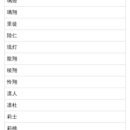
璃燈
璃翔
里徒
陸仁
琉灯
龍翔
稜翔
怜翔
凛人
凛杜
莉士
莉桃