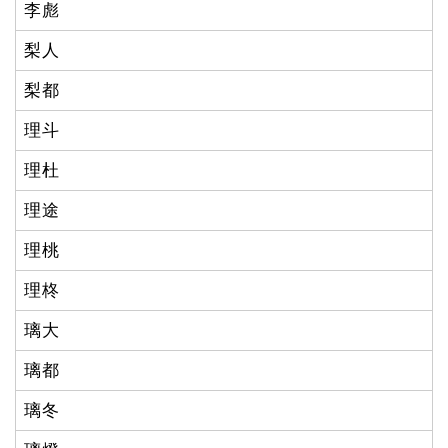
李彪
梨人
梨都
理斗
理杜
理途
理桃
理柊
璃大
璃都
璃冬