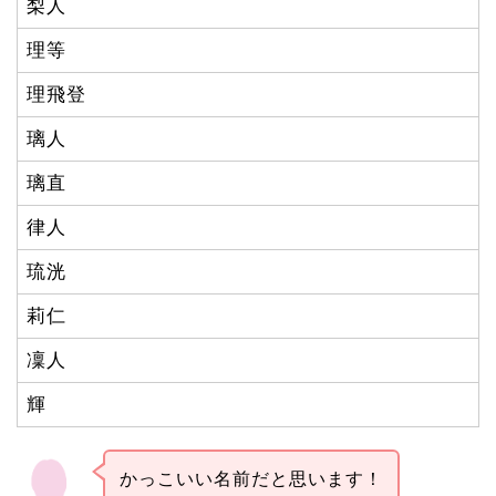
梨人
理等
理飛登
璃人
璃直
律人
琉洸
莉仁
凜人
輝
かっこいい名前だと思います！