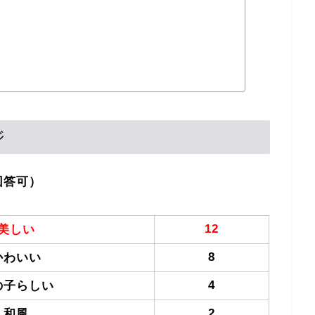
ジ
回答可）
12
美しい
8
かわいい
4
の子らしい
2
和風