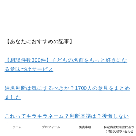
【あなたにおすすめの記事】
【相談件数300件】子どもの名前をもっと好きにな
る意味づけサービス
姓名判断は気にするべきか？1700人の意見をまとめ
ました
これってキラキラネーム？判断基準は？後悔しない
為に知っておくこと
ホーム
プロフィール
免責事項
特定商法取引法に基づ
く表記/お問い合わせ