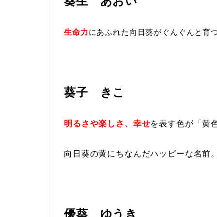
葵生 あおい
生命力
にあふれた向日葵がぐんぐんと育
葵子 きこ
明るさや楽しさ、幸せ
を表す色が「黄
向日葵の黄にちなんだハッピーな名前
優葵 ゆうき