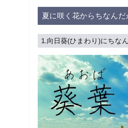
夏に咲く花からちなんだ
1.向日葵(ひまわり)にち